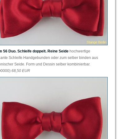
m 56 Duo. Schleife doppelt. Reine Seide
hochwertige
gante Schleife.Handgebunden oder zum selber binden aus
ienischer Seide. Form und Dessin selber kombinierbar.
00000)
68,50 EUR