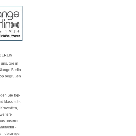
BERLIN
 uns, Sie in
tange Berlin
hop begrüßen
nden Sie top-
nd klassische
 Krawatten,
weitere
aus unserer
nufaktur -
en derartigen