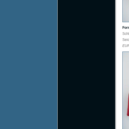
For
Sch
Sei
EU