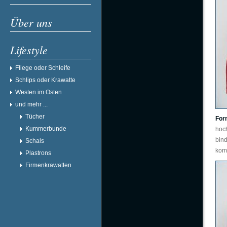
Über uns
Lifestyle
Fliege oder Schleife
Schlips oder Krawatte
Westen im Osten
und mehr ...
Tücher
For
Kummerbunde
hoc
bind
Schals
kom
Plastrons
Firmenkrawatten