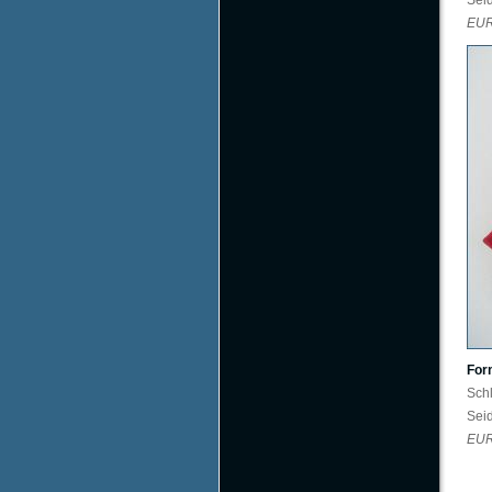
Sei
EU
Form
Sch
Sei
EU