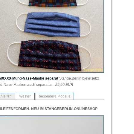
XXXX Mund-Nase-Maske separat
Stange.Berlin bietet jetzt
d-Nase-Masken auch separat an.
29,90 EUR
hleifen
Westen
besondere Modelle
LEIFENFORMEN- NEU IM STANGEBERLIN-ONLINESHOP