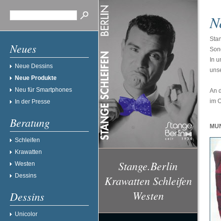
N
Sta
Neues
Son
In u
Neue Dessins
unse
Neue Produkte
Neu für Smartphones
An d
im O
In der Presse
Beratung
MU
Schleifen
Krawatten
Stange.Berlin
Westen
Dessins
Krawatten Schleifen
Westen
Dessins
Unicolor