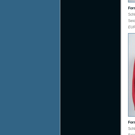
For
Sch
Sei
EU
For
Sch