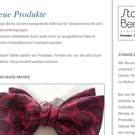
eue Produkte
nge.Berlin ist eine kompetente Adresse für Sonderwünsche und
deranfertigungen.
nserem Maßatelier kann jede noch so ausgefallene Idee in
rem Produktbereich realisiert werden.
STANGE.
ieser Stelle stellen wir Produkte, Formen etc vor, die jetzt auch
nline-Shop bestellt werden können.
Wir freuen
unserem S
Online-S
ND-NASE-MASKE
zu dürfen!
Bei uns fi
aktuelle u
Schleifen,
Westen & 
Produkte 
Stange Ma
der einzig