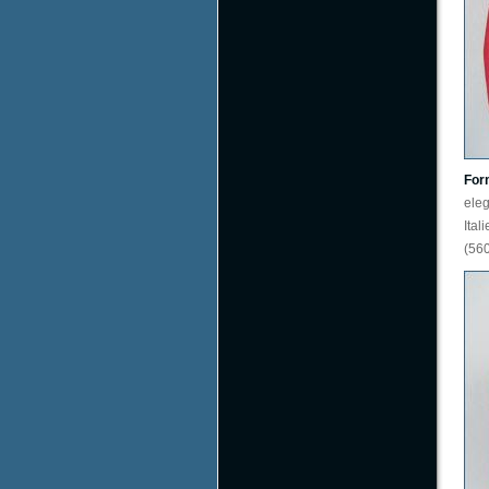
For
ele
Ital
(56