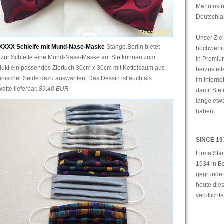
Manufaktu
Deutschla
Unser Ziel
XXXX Schleife mit Mund-Nase-Maske
Stange.Berlin bietet
hochwerti
zt zur Schleife eine Mund-Nase-Maske an. Sie können zum
in Premiu
dukt ein passendes Ziertuch 30cm x 30cm mit Kettelsaum aus
herzustel
ienischer Seide dazu auswählen. Das Dessin ist auch als
im Interne
atte lieferbar.
89,40 EUR
damit Sie 
lange etw
haben.
SINCE 19
Firma Sta
1934 in Be
gegründet 
heute dies
verpflichte