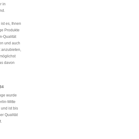
r in
nd.
 ist es, Ihnen
ge Produkte
m-Qualität
len und auch
t anzubieten,
möglichst
as davon
34
nge wurde
rlin-Mitte
und ist bis
er Qualität
t.