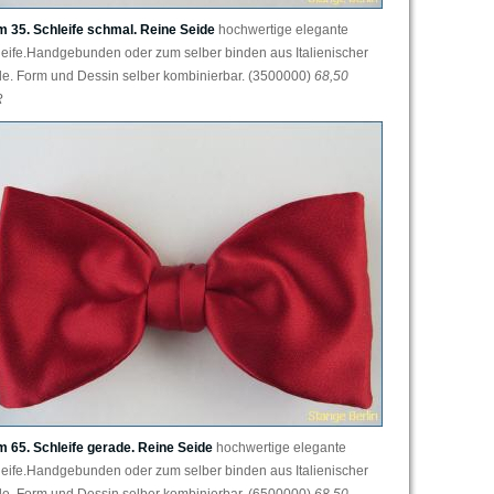
m 35. Schleife schmal. Reine Seide
hochwertige elegante
leife.Handgebunden oder zum selber binden aus Italienischer
de. Form und Dessin selber kombinierbar. (3500000)
68,50
R
m 65. Schleife gerade. Reine Seide
hochwertige elegante
leife.Handgebunden oder zum selber binden aus Italienischer