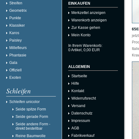
Streifen
EINKAUFEN
Geometrix
Merkzettel anzeigen
Punkte
Warenkorb anzeigen
Klassiker
Zur Kasse gehen
650
Karos
Mein Konto
jet
Paisley
Pro
In Ihrem Warenkorb:
Millefleurs
Ital
0
Artikel,
0,00
EUR
Phantasie
Kraw
Gala
ALLGEMEIN
Offiziell
Startseite
Exoten
Hilfe
Schleifen
Kontakt
Widerrufsrecht
Schleifen unicolor
Versand
Seide spitze Form
Datenschutz
Seide gerade Form
Impressum
Seide andere Form -
AGB
direkt bestellbar
Fabrikverkauf
Reine Baumwolle