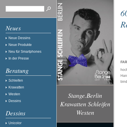
6
R
Neues
Neue Dessins
Neue Produkte
Neu für Smartphones
In der Presse
FAR
Beratung
hoch
Han
Schleifen
bind
Krawatten
Stange.Berlin
Westen
Dessins
Krawatten Schleifen
Westen
Dessins
Unicolor