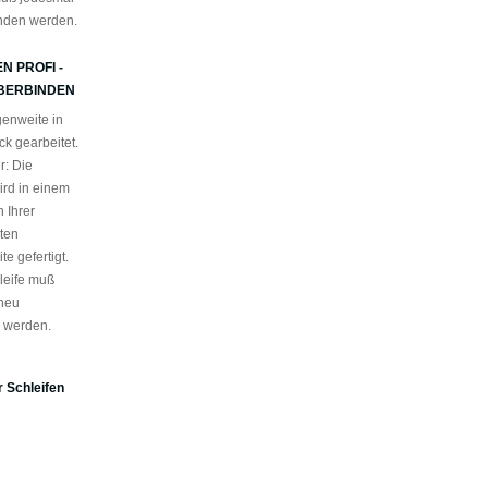
nden werden.
N PROFI -
BERBINDEN
enweite in
k gearbeitet.
r: Die
ird in einem
 Ihrer
ten
e gefertigt.
leife muß
neu
 werden.
 Schleifen