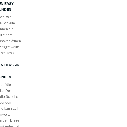
N EASY -
UNDEN
ch: wir
e Schleife
önnen die
it einem
shaken öffnen
Kragenweite
r schliessen.
EN CLASSIK
INDEN
 auf die
te. Der
 die Schleife
ebunden
und kann auf
enweite
werden. Diese
muß jedesmal