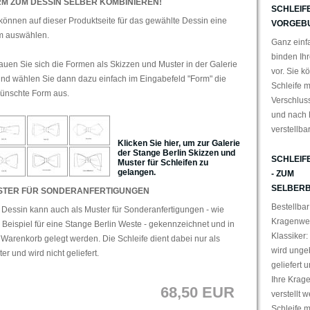
M ZUM DESSIN SELBER KOMBINIEREN!
SCHLEIFE
können auf dieser Produktseite für das gewählte Dessin eine
VORGEB
m auswählen.
Ganz einfa
binden Ihr
uen Sie sich die Formen als Skizzen und Muster in der Galerie
vor. Sie k
nd wählen Sie dann dazu einfach im Eingabefeld "Form" die
Schleife m
ünschte Form aus.
Verschlus
und nach 
verstellba
Klicken Sie hier, um zur Galerie
der Stange Berlin Skizzen und
SCHLEIF
Muster für Schleifen zu
gelangen.
- ZUM
SELBERB
STER FÜR SONDERANFERTIGUNGEN
Bestellbar
Dessin kann auch als Muster für Sonderanfertigungen - wie
Kragenwei
Beispiel für eine Stange Berlin Weste - gekennzeichnet und in
Klassiker:
Warenkorb gelegt werden. Die Schleife dient dabei nur als
wird ung
er und wird nicht geliefert.
geliefert 
Ihre Krag
68,50 EUR
verstellt 
Schleife 