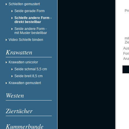
Schleifen gemustert
Pr
Seide gerade Form
Schleife andere Form -
direkt bestellbar
Seide andere Form -
mit Muster bestellbar
mi
Video Schleife binden
Zi
Aus
Krawatten
Fo
Anz
Krawatten unicolor
Seide schmal 5,5 cm
Seide breit 8,5 cm
Krawatten gemustert
Westen
Ziertücher
Kummerbunde