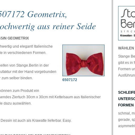
507172 Geometrix,
ochwertig aus reiner Seide
SIN GEOMETRIX
wertig und elegant! Italienische
WÄHLEN 
de in verschiedenen Formen.
Stange Ber
gibt es in
eifen von Stange.Berlin in der
Formen u
ufaktur mit der Hand vorgebunden
Ausführun
 zum selber binden.
6507172
 können zum Produkt ein
SCHLEIFE
endes Ziertuch 30cm x 30cm mit Kettelsaum aus Italienischer
UNTERSC
de dazu auswählen.
FORMEN
schmal, mit
gerade, sp
Dessin ist auch als Krawatte lieferbar. Easy.
asymmetris