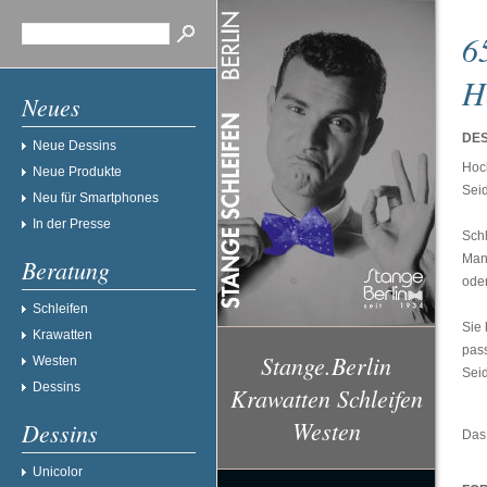
6
H
Neues
DES
Neue Dessins
Hoch
Neue Produkte
Sei
Neu für Smartphones
In der Presse
Schl
Man
Beratung
oder
Schleifen
Sie
Krawatten
pass
Stange.Berlin
Westen
Sei
Dessins
Krawatten Schleifen
Westen
Dessins
Das 
Unicolor