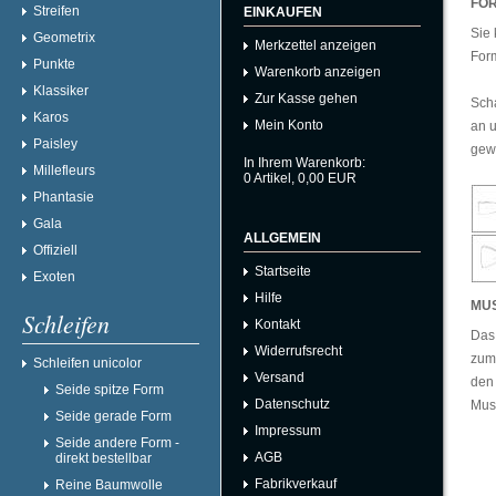
FOR
Streifen
EINKAUFEN
Sie 
Geometrix
Merkzettel anzeigen
For
Punkte
Warenkorb anzeigen
Klassiker
Zur Kasse gehen
Scha
Karos
Mein Konto
an u
Paisley
gew
In Ihrem Warenkorb:
Millefleurs
0
Artikel,
0,00
EUR
Phantasie
Gala
ALLGEMEIN
Offiziell
Startseite
Exoten
Hilfe
MU
Schleifen
Kontakt
Das 
Widerrufsrecht
zum 
Schleifen unicolor
Versand
den 
Seide spitze Form
Datenschutz
Must
Seide gerade Form
Impressum
Seide andere Form -
AGB
direkt bestellbar
Fabrikverkauf
Reine Baumwolle