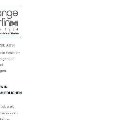
SIE AUS!
lin Schleifen
 folgenden
nd
gen:
N IN
HIEDLICHEN
tel, breit,
itz, doppelt,
ch, ...