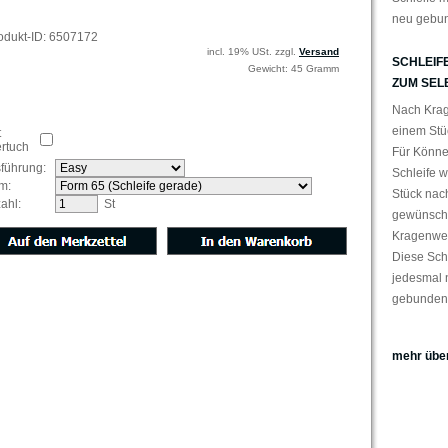
neu gebu
odukt-ID: 6507172
incl. 19% USt. zzgl.
Versand
SCHLEIFE
Gewicht: 45 Gramm
ZUM SEL
Nach Krag
einem Stüc
t
ertuch
Für Könne
führung:
Schleife w
rm:
Stück nach
ahl:
St
gewünsch
Kragenweit
Diese Sch
jedesmal 
gebunden
mehr über