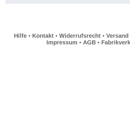
Widerrufsrecht
Versand
Hilfe
•
Kontakt
•
Widerrufsrecht
•
Versand
Impressum
•
AGB
•
Fabrikver
Datenschutz
Impressum
AGB
Fabrikverkauf