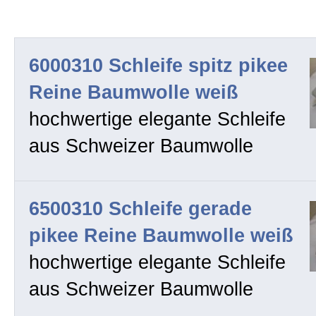
Seide gerade Form
Zur Kasse gehen
Seide andere Form - direkt best
6000310 Schleife spitz pikee
Mein Konto
Reine Baumwolle weiß
Reine Baumwolle
hochwertige elegante Schleife
aus Schweizer Baumwolle
Allgemein
6500310 Schleife gerade
Hilfe
pikee Reine Baumwolle weiß
hochwertige elegante Schleife
Kontakt
aus Schweizer Baumwolle