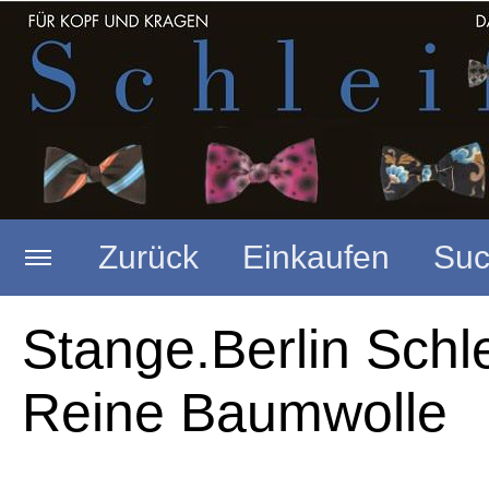
Zurück
Einkaufen
Suc
Startseite
Merkzettel anzeigen
Stange.Berlin Schl
Reine Baumwolle
Seide spitze Form
Warenkorb anzeigen
(
0
Artikel,
0,00
EUR)