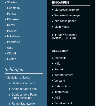
Streifen
EINKAUFEN
Geometrix
Merkzettel anzeigen
Punkte
Warenkorb anzeigen
Klassiker
Zur Kasse gehen
Karos
Mein Konto
Paisley
In Ihrem Warenkorb:
Millefleurs
0
Artikel,
0,00
EUR
Phantasie
Gala
ALLGEMEIN
Offiziell
Startseite
Exoten
Hilfe
Schleifen
Kontakt
Widerrufsrecht
Schleifen unicolor
Versand
Seide spitze Form
Datenschutz
Seide gerade Form
Impressum
Seide andere Form -
AGB
direkt bestellbar
Fabrikverkauf
Reine Baumwolle