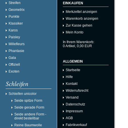
Streifen
EINKAUFEN
Geometrix
Merkzettel anzeigen
Punkte
Warenkorb anzeigen
Klassiker
Zur Kasse gehen
Karos
Mein Konto
Paisley
In Ihrem Warenkorb:
Millefleurs
0
Artikel,
0,00
EUR
Phantasie
Gala
ALLGEMEIN
Offiziell
Startseite
Exoten
Hilfe
Schleifen
Kontakt
Widerrufsrecht
Schleifen unicolor
Versand
Seide spitze Form
Datenschutz
Seide gerade Form
Impressum
Seide andere Form -
AGB
direkt bestellbar
Fabrikverkauf
Reine Baumwolle