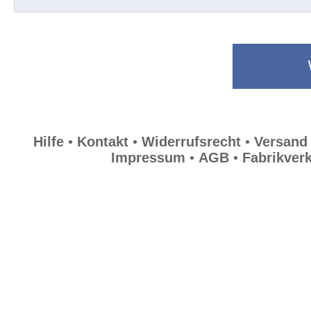
Kummerbunde
Über uns
Lifestyle
Hilfe
•
Kontakt
•
Widerrufsrecht
•
Versand
Impressum
•
AGB
•
Fabrikver
Allgemein
Hilfe
Kontakt